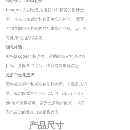
精心设计，独特制作
Insignia 系列设备采用智能和精美的设计元
素，带来自然感觉和真正难忘的体验。 数百
个独立的部件共同构成配重式产品线，吸引所
有健身级别的锻炼者。
强化体验
配备LFcodes™标语牌，帮助锻炼者实现健身
目标，并配备咨询台，快速提供锻炼信息。
更多个性化选择
配备标准握把和炭灰色塑料盖帽、全覆盖式护
罩、标准配重片带一个 7.5 磅 （3.75 千克）
推/拉式重量增量。需要更多额外配置，可联
系您身边的北京力健销售代表。
产品尺寸