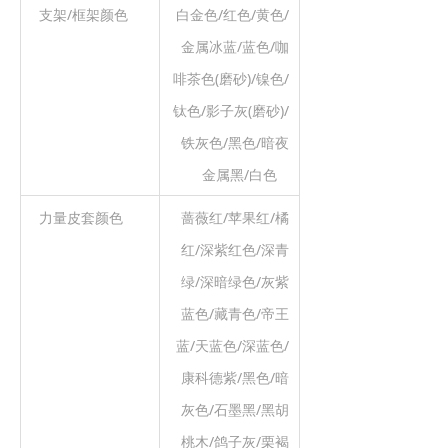
支架/框架颜色
白金色/红色/黄色/
金属冰蓝/蓝色/咖
啡茶色(磨砂)/镍色/
钛色/影子灰(磨砂)/
铁灰色/黑色/暗夜
金属黑/白色
力量皮套颜色
蔷薇红/苹果红/橘
红/深紫红色/深青
绿/深暗绿色/灰紫
蓝色/藏青色/帝王
蓝/天蓝色/深蓝色/
康科德紫/黑色/暗
灰色/石墨黑/黑胡
桃木/鸽子灰/栗褐