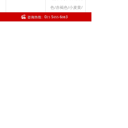
色/赤褐色/小麦黄/
鹿皮色/黑炭纤维
色
前一个：
Life Fitness力健Insignia系列 坐
ꄴ
后一个：
Life Fitness力健Insignia系列 肩
式胸肌推举训练器SSCP
ꄲ
膊提升训练器SSLR