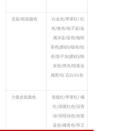
支架/框架颜色
白金色/苹果红/ 红
色/黄色/电子蓝/金
属冰蓝/蓝色/咖啡
茶色(磨砂)/镍色/钛
色/影子灰(磨砂)/铁
灰色/黑色/暗夜金
属黑/钻 石白/白色
力量皮套颜色
蔷薇红/苹果红/ 橘
红/深紫红色/深青
绿/深暗绿色/灰紫
蓝色/藏青色/帝王