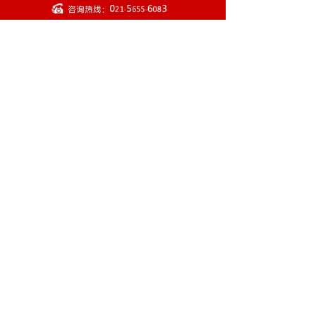
蓝/天蓝色/深蓝色/
康科德紫/黑色/暗
灰色/石墨黑/ 黑胡
桃木/鸽子灰/栗褐
色/赤褐色/小麦黄/
鹿皮色/黑炭纤维
色