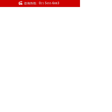
蓝/天蓝色/深蓝色/
康科德紫/黑色/暗
灰色/石墨黑/ 黑胡
桃木/鸽子灰/栗褐
色/赤褐色/小麦黄/
鹿皮色/黑炭纤维
色