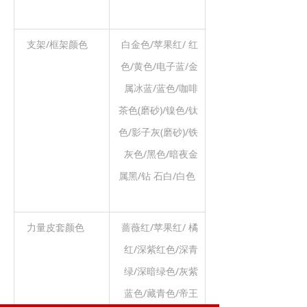
支架/框架颜色
白金色/苹果红/ 红
色/黄色/电子蓝/金
属冰蓝/蓝色/咖啡
茶色(磨砂)/镍色/钛
色/影子灰(磨砂)/铁
灰色/黑色/暗夜金
属黑/钻 石白/白色
力量皮套颜色
蔷薇红/苹果红/ 橘
红/深紫红色/深青
绿/深暗绿色/灰紫
蓝色/藏青色/帝王