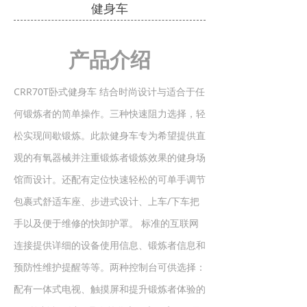
健身车
产品介绍
CRR70T卧式健身车 结合时尚设计与适合于任
何锻炼者的简单操作。三种快速阻力选择，轻
松实现间歇锻炼。此款健身车专为希望提供直
观的有氧器械并注重锻炼者锻炼效果的健身场
馆而设计。还配有定位快速轻松的可单手调节
包裹式舒适车座、步进式设计、上车/下车把
手以及便于维修的快卸护罩。 标准的互联网
连接提供详细的设备使用信息、锻炼者信息和
预防性维护提醒等等。两种控制台可供选择：
配有一体式电视、触摸屏和提升锻炼者体验的