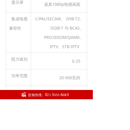
显示屏
逼真1080p电视画面
集成电视
C/PAL/SECAM、 DVB-T2、
兼容性
ISDB-T 与 BCAS、
PRO:IDIOM/QAMb、
IPTV、STB-IPTV
阻力级别
0-25
功率范围
20-900瓦特
心率监测
手握式
娱乐支持
配套MYE电视，带NFC功能