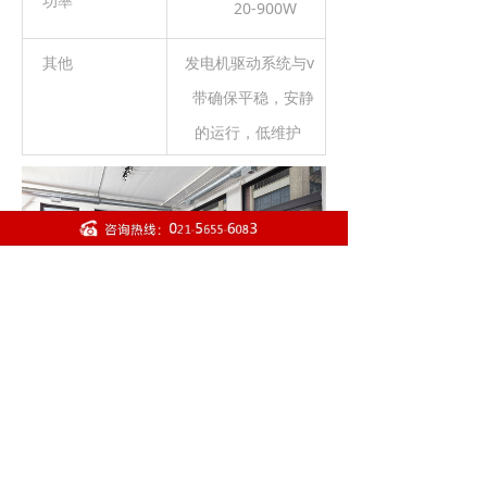
功率
20-900W
其他
发电机驱动系统与v
带确保平稳，安静
的运行，低维护
前一个：
美国力健集团 CYBEX CVCT-LCD-
ꄴ
后一个：
美国力健集团 CYBEX CVRB-LCD-
C 全功能训练器
ꄲ