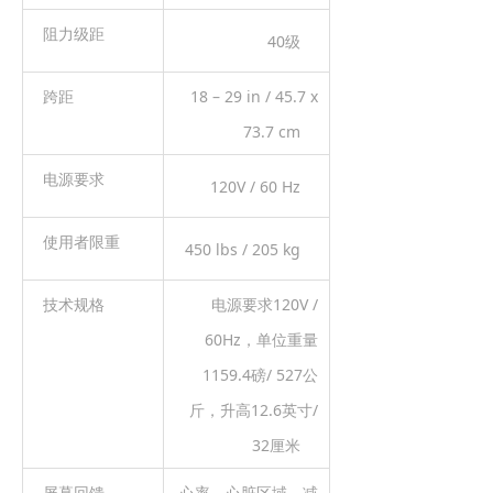
阻力级距
40级
跨距
18 – 29 in / 45.7 x
73.7 cm
电源要求
120V / 60 Hz
使用者限重
450 lbs / 205 kg
技术规格
电源要求120V /
60Hz，单位重量
1159.4磅/ 527公
斤，升高12.6英寸/
32厘米
屏幕回馈
心率，心脏区域，减