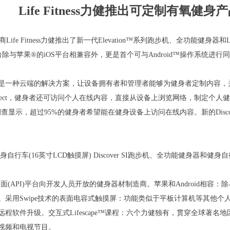
Life Fitness力健推出可定制有氧健身
造商Life Fitness力健推出了新一代Elevation™系列跑步机、全功能健
rSI控制台除与苹果®的iOS平台相兼容外，更是首个可与Android™操作
。该技术是一种云端的解决方案，让设备拥有者和管理者能够为健身者定制内容，
nect，健身者还可访问个人在线内容，直接从设备上浏览网络，制定个人
我们的调查显示，超过95%的健身者希望能在健身设备上访问在线内容。新的Disco
身器和健身自行车(16英寸LCD触摸屏) Discover SI跑步机、全功能健身器和
设计界面(API)平台向开发人员开放的健身器材制造商。苹果和Android相容：
采用Swipe技术的表面电容式触摸屏：功能类似于平板计算机等其他个人
程软件升级。交互式Lifescape™课程：六个力健独有，贯穿全球著
视频和电视节目。