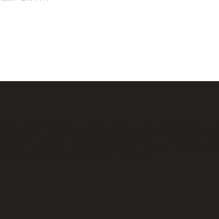
国力健/力健/力健官网/力健跑步机/星驰跑步机/StarTrac跑步机/星驰健身器材/StarTr
/赛佰斯/赛佰斯跑步机/CYBEX/赛佰斯健身器材/力健器械/Lifefitness/力健Lifefitnes
器材/Lifefitness跑步机/时保雅/Lifefitness健身器材/时保雅跑步机/SportsArt跑步
身器材/SportsArt健身器材/时保雅康复器材/时保雅康复设备