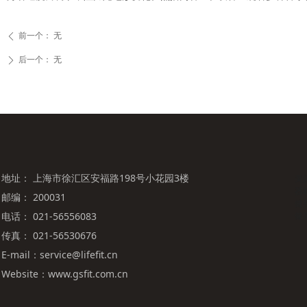
前一个：
无
ꄴ
后一个：
无
ꄲ
地址： 上海市徐汇区安福路198号小花园3楼
美
器材
邮编： 200031
健身
电话： 021-56556083
健
传真： 021-56530676
E-mail：service@lifefit.cn
Website：www.gsfit.com.cn