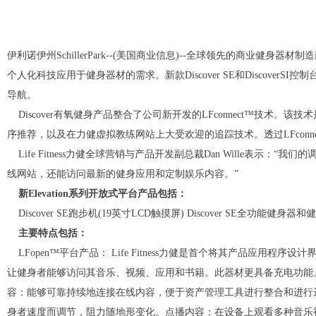
伊利诺伊州SchillerPark--(美国商业信息)--全球领先的商业健身器材制
个人化科技应用于健身器材的需求。新款Discover SE和Discove
导航。
Discover有氧健身产品整合了公司新开发的LFconnect™技术
序推荐，以及在力健虚拟教练网站上大受欢迎的追踪技术。透过LFcon
Life Fitness力健全球营销与产品开发副总裁Dan Wille表示：“
线网站，还能访问最新的健身应用和定制娱乐内容。”
新Elevation系列开放式平台产品包括：
Discover SE跑步机(19英寸LCD触摸屏) Discover SE全功能健
主要特点包括：
LFopen™平台产品： Life Fitness力健是首个将其产品应用程序
让健身者能够访问其音乐、视频、应用和书籍。此器材更具备充电功能。
容：能够可靠持续地连接在线内容，便于资产管理工具进行整合和进行远
身者速度而调节，阻力随地形变化。点播内容：在设备上观看多种音乐