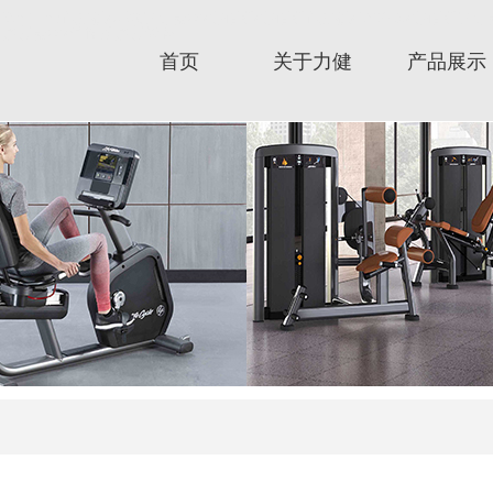
arTrac跑步机/星驰健身器材/赛佰斯/赛佰斯跑步机/CYBEX/赛佰斯健身器材/力健器械/
保雅康复器材/时保雅康复设备
首页
关于力健
产品展示