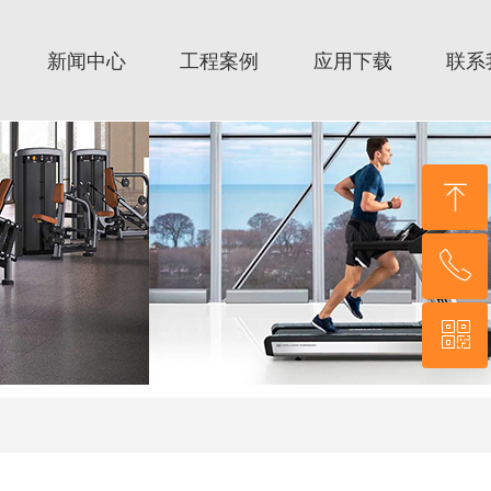
力健Lifefitness/力健健身器/时保雅/Lifefitness跑步机/Lifefit
新闻中心
工程案例
应用下载
联系
ꁸ
ꂅ
回到顶部
ꀥ
021-56556083
微信二维码