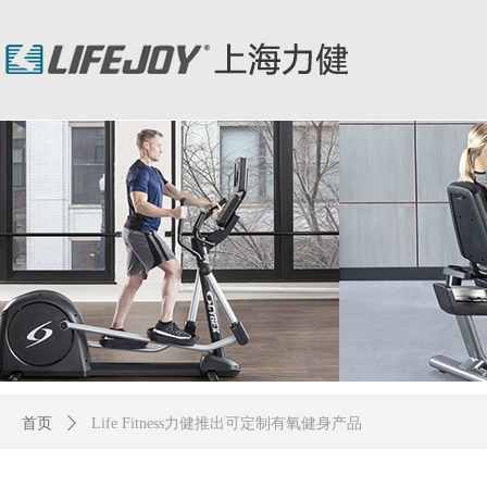
力健/力健跑步机/力健官网/Lifefitness/力健健身器材/星驰跑步机/St
健身器材/时保雅跑步机/SportsArt跑步机/时保雅健身器材/时
首页
ꄲ
Life Fitness力健推出可定制有氧健身产品