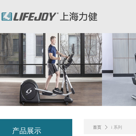
力健/力健跑步机/力健官网/Lifefitness/力健健身器材/星驰跑步机/StarTra
复器材/时保雅康复设备
首页
ꄲ
i 系列
产品展示