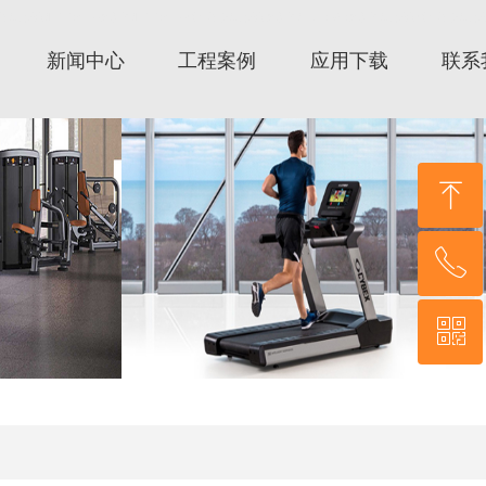
保雅/Lifefitness跑步机/Lifefitness健身器材/时保雅跑步机/SportsArt跑步机/时保雅健身器材/时
新闻中心
工程案例
应用下载
联系
ꁸ
ꂅ
回到顶部
ꀥ
021-56556083
微信二维码