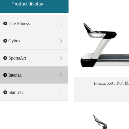
Product display
뀹
Life Fitness
뀹
Cybex
뀹
SportsArt
뀹
Intenza
Intenza 550Ti跑步机
뀹
StarTrac